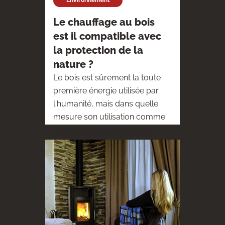
Environnement
Le chauffage au bois
est il compatible avec
la protection de la
nature ?
Le bois est sûrement la toute
première énergie utilisée par
l'humanité, mais dans quelle
mesure son utilisation comme
source de chaleur est elle
écologique ?