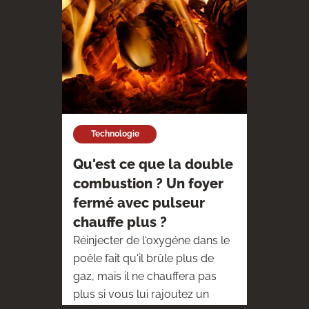
Technologie
Qu'est ce que la double
combustion ? Un foyer
fermé avec pulseur
chauffe plus ?
Réinjecter de l'oxygéne dans le
poêle fait qu'il brûle plus de
gaz, mais il ne chauffera pas
plus si vous lui rajoutez un