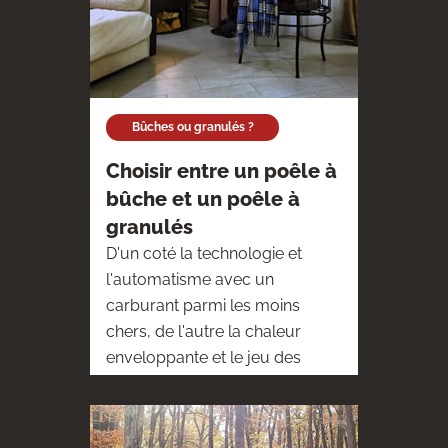
Bûches ou granulés ?
Choisir entre un poêle à
bûche et un poêle à
granulés
D'un coté la technologie et
l'automatisme avec un
carburant parmi les moins
chers, de l'autre la chaleur
enveloppante et le jeu des
flammes sans pareil avec le
plus économique des modes
de chauffage