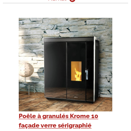
Poêle à granulés Krome 10
façade verre sérigraphié