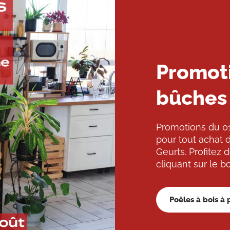
Promoti
bûches
Promotions du 01
pour tout achat 
Geurts. Profitez 
cliquant sur le b
Poêles à bois à p