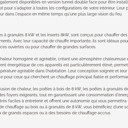
alement disponibles en version tunnel double face pour être install
té pour s'adapter à toutes les configurations de votre intérieur. Leur
leur dans l'espace en même temps qu'une plus large vision du feu.
es à granulés 8 kW et les inserts 8kW, sont conçus pour chauffer de
ements. Avec leur capacité de chauffe importante, ils sont idéaux po
ces ouvertes ou pour chauffer de grandes surfaces.
 chaleur homogène et agréable, créant une atmosphère chaleureuse 
ment énergétique de ces appareils est particulièrement élevé, perm
érature agréable dans l’habitation. Leur conception soignée et leur fa
ite pour ceux qui cherchent un chauffage principal fiable et performa
fusion de chaleur, les poêles à bois de 8 kW, les poêles à granulés d
es foyers exigeants, tout en garantissant une consommation d'énerg
t très faciles à entretenir et offrent une autonomie qui vous permettr
de chauffage au bois ou à granulés de 8 kW, vous bénéficiez d’une so
à de grands espaces ou à des besoins de chauffage accrus.