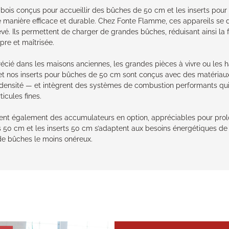
 bois conçus pour accueillir des bûches de 50 cm et les inserts po
manière efficace et durable. Chez Fonte Flamme, ces appareils se dis
evé. Ils permettent de charger de grandes bûches, réduisant ainsi l
re et maîtrisée.
écié dans les maisons anciennes, les grandes pièces à vivre ou les h
t nos inserts pour bûches de 50 cm sont conçus avec des matériaux 
e densité — et intègrent des systèmes de combustion performants qu
ticules fines.
nt également des accumulateurs en option, appréciables pour prolong
s 50 cm et les inserts 50 cm s’adaptent aux besoins énergétiques de 
de bûches le moins onéreux.