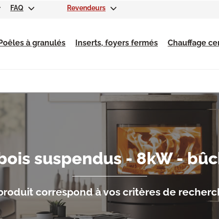
FAQ
Revendeurs
Poêles à granulés
Inserts, foyers fermés
Chauffage cen
 bois suspendus - 8kW - bû
roduit correspond à vos critères de recher