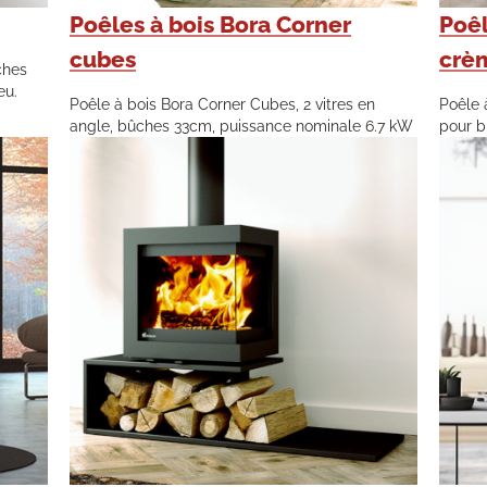
Poêles à bois Bora Corner
Poêl
cubes
crè
ches
eu.
Poêle à bois Bora Corner Cubes, 2 vitres en
Poêle 
angle, bûches 33cm, puissance nominale 6.7 kW
pour b