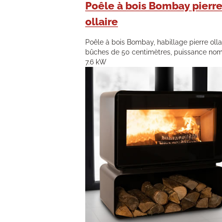
Poêle à bois Bombay pierr
ollaire
Poêle à bois Bombay, habillage pierre ollai
bûches de 50 centimètres, puissance nom
7.6 kW