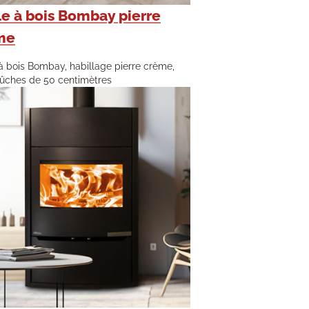
e à bois Bombay pierre
me
à bois Bombay, habillage pierre crème,
ûches de 50 centimètres