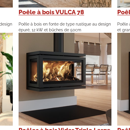
Poêle à bois VULCA 78
Poêl
 design
Poêle à bois en fonte de type rustique au design
Poêle 
épuré, 12 kW et bûches de 50cm
et gra