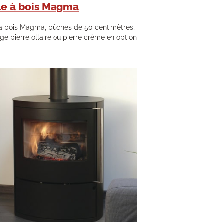
le à bois Magma
à bois Magma, bûches de 50 centimètres,
age pierre ollaire ou pierre crème en option