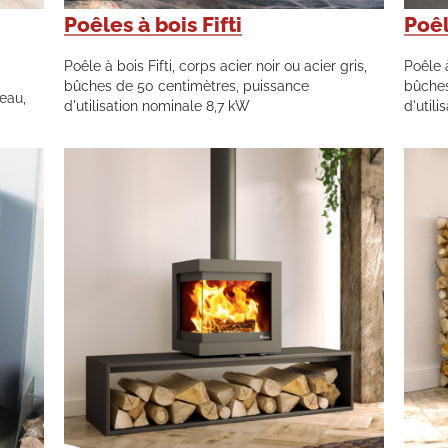
Poêles à bois Fifti
Poêl
Poêle à bois Fifti, corps acier noir ou acier gris,
Poêle 
bûches de 50 centimètres, puissance
bûches
teau,
d'utilisation nominale 8,7 kW
d'utili
d