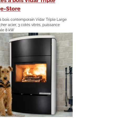
es à bois Vidar Triple
ge-Store
à bois contemporain Vidar Triple Large
cher acier, 3 cotés vitrés, puissance
ale 8 kW