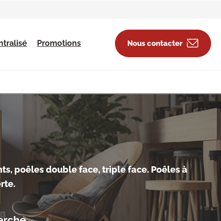
tralisé
Promotions
Nous contacter
s, poêles double face, triple face. Poêles à
rte.
erche