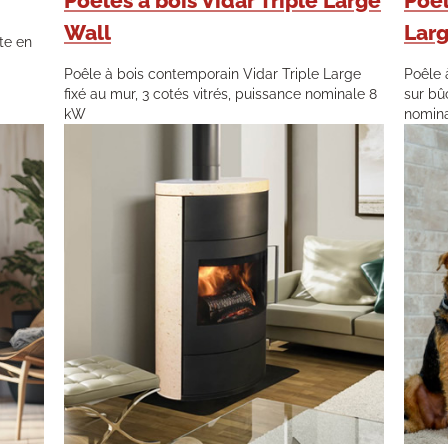
Poêles à bois Vidar Triple Large
Poêl
Wall
Lar
te en
Poêle à bois contemporain Vidar Triple Large
Poêle 
fixé au mur, 3 cotés vitrés, puissance nominale 8
sur bû
kW
nomin