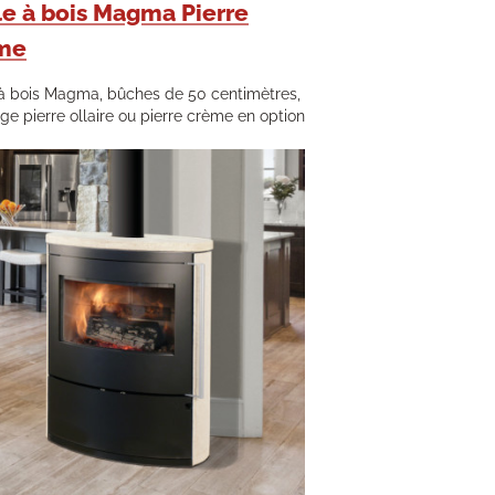
e à bois Magma Pierre
me
à bois Magma, bûches de 50 centimètres,
age pierre ollaire ou pierre crème en option