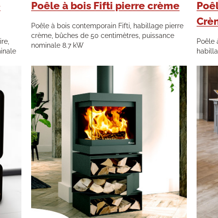
e
Poêle à bois Fifti pierre crème
Poêl
Crè
Poêle à bois contemporain Fifti, habillage pierre
crème, bûches de 50 centimètres, puissance
re,
Poêle 
nominale 8.7 kW
inale
habill