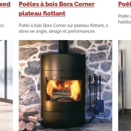
ixed
Poêles à bois Bora Corner
Poê
plateau flottant
Poêle 
habill
ce,
Poêle à bois Bora Corner sur plateau flottant, 2
vitres en angle, design et performances