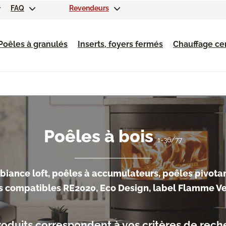
FAQ
Revendeurs
Poêles à granulés
Inserts, foyers fermés
Chauffage cen
Poêles à bois
1-36/77
iance loft, poêles à accumulateurs, poêles pivotant
s compatibles RE2020, Eco Design, label Flamme Ve
oduits correspondent à vos critères de rech