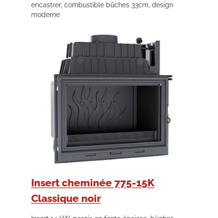
encastrer, combustible bûches 33cm, design
moderne
Insert cheminée 775-15K
Classique noir