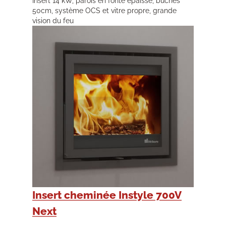
Insert 14 kW, parois en fonte épaisse, bûches
50cm, système OCS et vitre propre, grande
vision du feu
Insert cheminée Instyle 700V
Next