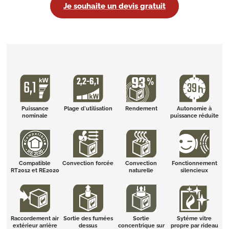
Je souhaite un devis gratuit
Puissance
Plage d'utilisation
Rendement
Autonomie à
nominale
puissance réduite
Compatible
Convection forcée
Convection
Fonctionnement
RT2012 et RE2020
naturelle
silencieux
Raccordement air
Sortie des fumées
Sortie
Sytéme vitre
extérieur arrière
dessus
concentrique sur
propre par rideau