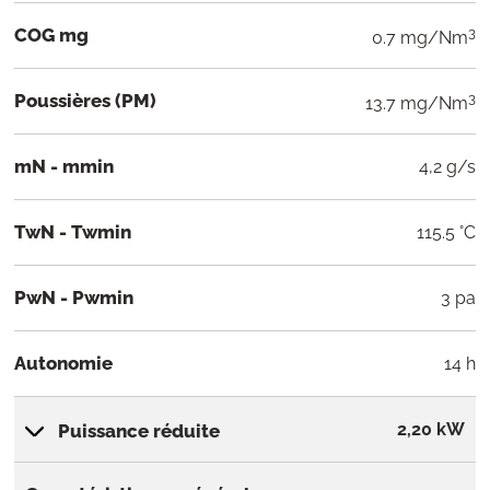
COG mg
3
0.7 mg/Nm
Poussières (PM)
3
13.7 mg/Nm
mN - mmin
4,2 g/s
TwN - Twmin
115.5 °C
PwN - Pwmin
3 pa
Autonomie
14 h
2,20 kW
Puissance réduite