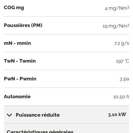
COG mg
3
4 mg/Nm
Poussières (PM)
3
19 mg/Nm
mN - mmin
7.2 g/s
TwN - Twmin
197 °C
PwN - Pwmin
3 pa
Autonomie
10,50 h
3,10 kW
Puissance réduite
Caractéristiques générales