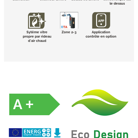
le dessus
Sytéme vitre
Zone 2-3
Application
propre par rideau
contrôle en option
d'air chaud