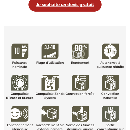
Je souhaite un devis gratuit
Puissance
Plage d'utilisation
Rendement
Autonomie à
nominale
puissance réduite
Compatible
Compatible Zonda
Convection forcée
Convection
RT2012 et RE2020
System
naturelle
Fonctionnement
Raccordement air
Sortie des fumées
Sortie
silencieux
extérieur arrière
dessus ou arrière
concentrique sur