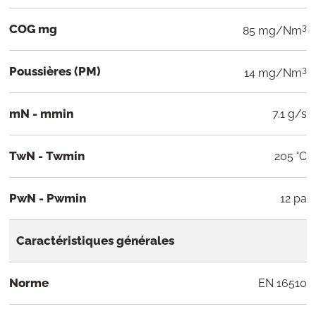
COG mg
3
85 mg/Nm
Poussières (PM)
3
14 mg/Nm
mN - mmin
7.1 g/s
TwN - Twmin
205 °C
PwN - Pwmin
12 pa
Caractéristiques générales
Norme
EN 16510