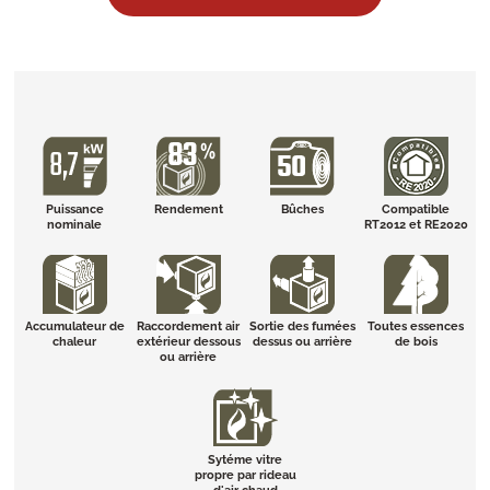
Puissance
Rendement
Bûches
Compatible
nominale
RT2012 et RE2020
Accumulateur de
Raccordement air
Sortie des fumées
Toutes essences
chaleur
extérieur dessous
dessus ou arrière
de bois
ou arrière
Sytéme vitre
propre par rideau