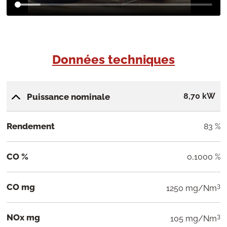
Données techniques
8,70 kW
Puissance nominale
Rendement
83 %
CO %
0,1000 %
CO mg
3
1250 mg/Nm
NOx mg
3
105 mg/Nm