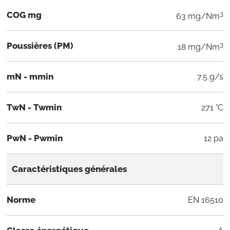
COG mg
3
63 mg/Nm
Poussières (PM)
3
18 mg/Nm
mN - mmin
7.5 g/s
TwN - Twmin
271 °C
PwN - Pwmin
12 pa
Caractéristiques générales
Norme
EN 16510