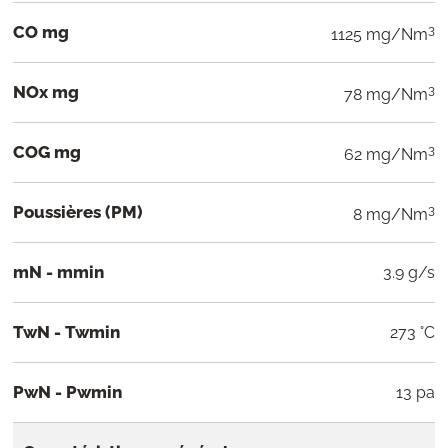
CO mg
3
1125 mg/Nm
NOx mg
3
78 mg/Nm
COG mg
3
62 mg/Nm
Poussières (PM)
3
8 mg/Nm
mN - mmin
3.9 g/s
TwN - Twmin
273 °C
PwN - Pwmin
13 pa