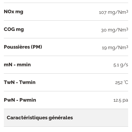
NOx mg
3
107 mg/Nm
COG mg
3
30 mg/Nm
Poussières (PM)
3
19 mg/Nm
mN - mmin
5.1 g/s
TwN - Twmin
252 °C
PwN - Pwmin
12.5 pa
Caractéristiques générales