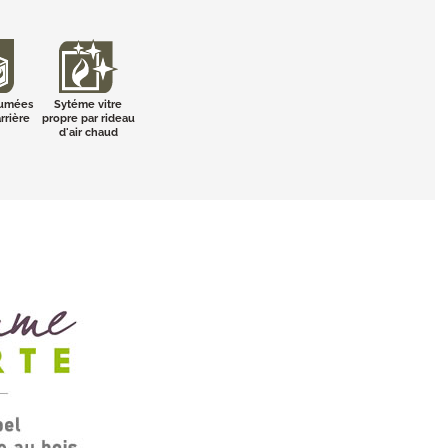
fumées
Sytéme vitre
rrière
propre par rideau
d'air chaud