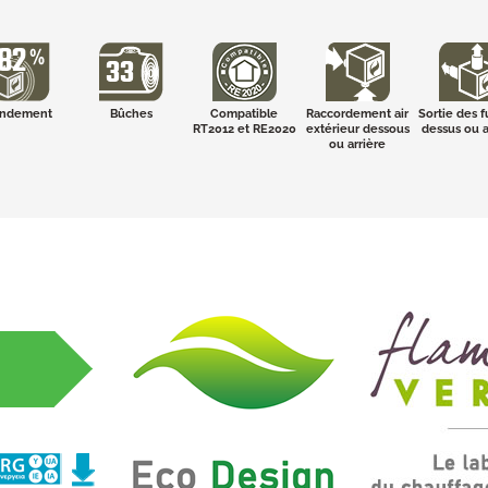
ndement
Bûches
Compatible
Raccordement air
Sortie des 
RT2012 et RE2020
extérieur dessous
dessus ou a
ou arrière