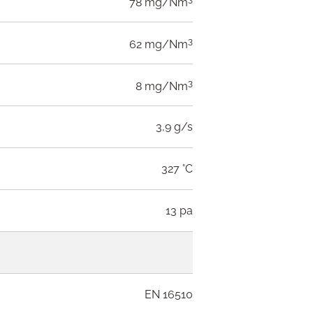
78 mg/Nm
3
62 mg/Nm
3
8 mg/Nm
3,9 g/s
327 °C
13 pa
EN 16510