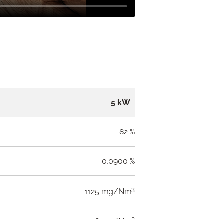
5 kW
82 %
0,0900 %
3
1125 mg/Nm
3