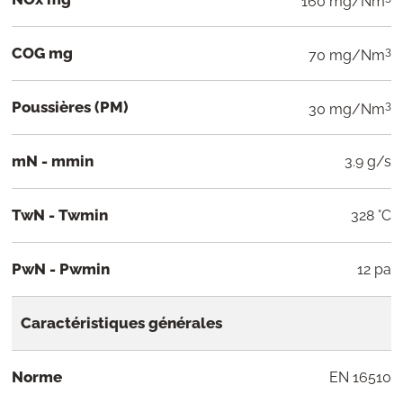
160 mg/Nm
COG mg
3
70 mg/Nm
Poussières (PM)
3
30 mg/Nm
mN - mmin
3.9 g/s
TwN - Twmin
328 °C
PwN - Pwmin
12 pa
Caractéristiques générales
Norme
EN 16510