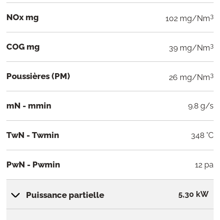
NOx mg
3
102 mg/Nm
COG mg
3
39 mg/Nm
Poussières (PM)
3
26 mg/Nm
mN - mmin
9.8 g/s
TwN - Twmin
348 °C
PwN - Pwmin
12 pa
5,30 kW
Puissance partielle