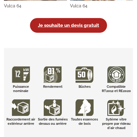
Vulca 64
Vulca 64
Je souhaite un devis gratuit
Puissance
Rendement
Bûches
Compatible
nominale
RT2012 et RE2020
Raccordement air
Sortie des fumées
Toutes essences
Sytéme vitre
extérieur arrière
dessus ou arrière
de bois
propre par rideau
d'air chaud