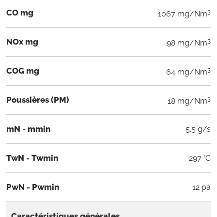
CO mg
3
1067 mg/Nm
NOx mg
3
98 mg/Nm
COG mg
3
64 mg/Nm
Poussières (PM)
3
18 mg/Nm
mN - mmin
5.5 g/s
TwN - Twmin
297 °C
PwN - Pwmin
12 pa
Caractéristiques générales