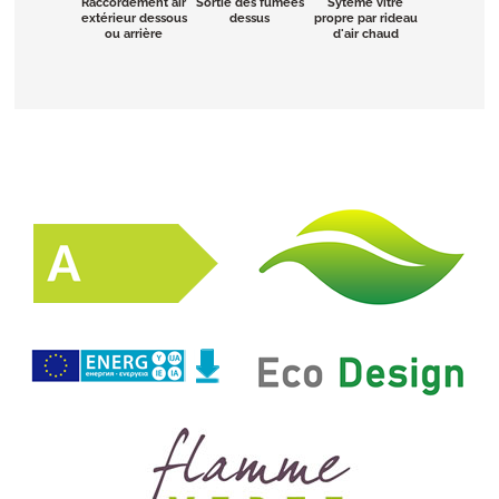
Raccordement air
Sortie des fumées
Sytéme vitre
extérieur dessous
dessus
propre par rideau
ou arrière
d'air chaud