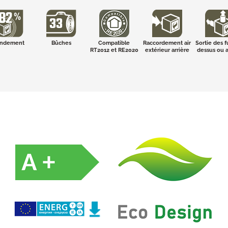
ndement
Bûches
Compatible
Raccordement air
Sortie des 
RT2012 et RE2020
extérieur arrière
dessus ou a