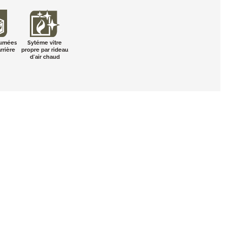
fumées
Sytéme vitre
rrière
propre par rideau
d'air chaud