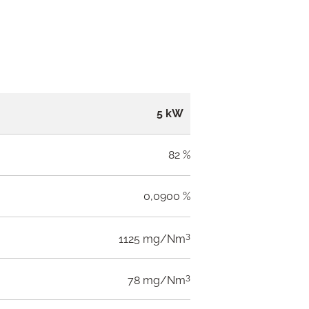
5 kW
82 %
0,0900 %
3
1125 mg/Nm
3
78 mg/Nm