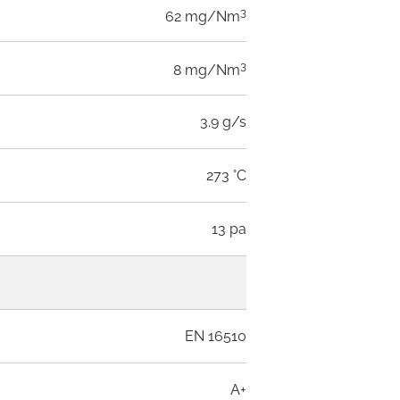
3
62 mg/Nm
3
8 mg/Nm
3.9 g/s
273 °C
13 pa
EN 16510
A+