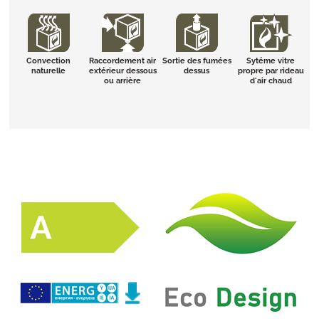
Convection
Raccordement air
Sortie des fumées
Sytéme vitre
naturelle
extérieur dessous
dessus
propre par rideau
ou arrière
d'air chaud