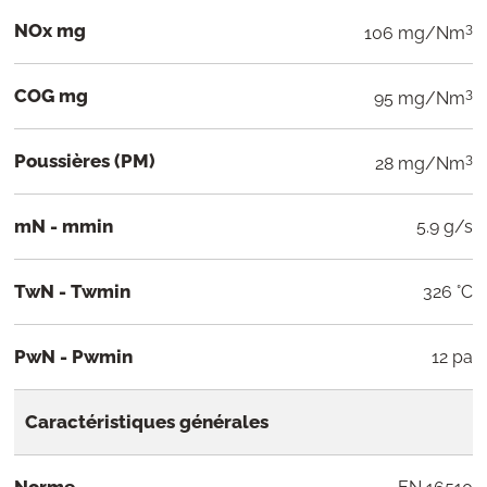
NOx mg
3
106 mg/Nm
COG mg
3
95 mg/Nm
Poussières (PM)
3
28 mg/Nm
mN - mmin
5.9 g/s
TwN - Twmin
326 °C
PwN - Pwmin
12 pa
Caractéristiques générales
Norme