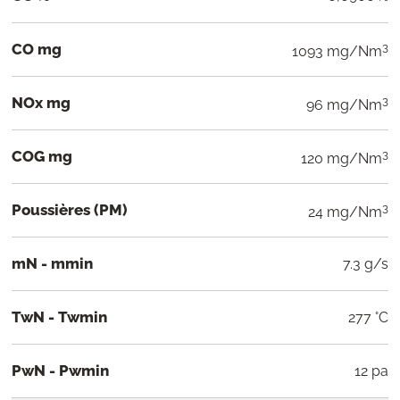
CO mg
3
1093 mg/Nm
NOx mg
3
96 mg/Nm
COG mg
3
120 mg/Nm
Poussières (PM)
3
24 mg/Nm
mN - mmin
7.3 g/s
TwN - Twmin
277 °C
PwN - Pwmin
12 pa