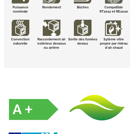
Puissance
Rendement
Bûches
Compatible
nominale
RT2012 et RE2020
Convection
Raccordement air
Sortie des fumées
Sytéme vitre
naturelle
extérieur dessous
dessus
propre par rideau
ou arrière
d'air chaud