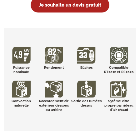
Je souhaite un devis gratuit
Puissance
Rendement
Bûches
Compatible
nominale
RT2012 et RE2020
Convection
Raccordement air
Sortie des fumées
Sytéme vitre
naturelle
extérieur dessous
dessus
propre par rideau
ou arrière
d'air chaud