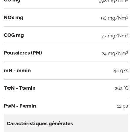
998 mg/Nm
NOx mg
3
96 mg/Nm
COG mg
3
77 mg/Nm
Poussières (PM)
3
24 mg/Nm
mN - mmin
4.1 g/s
TwN - Twmin
262 °C
PwN - Pwmin
12 pa
Caractéristiques générales