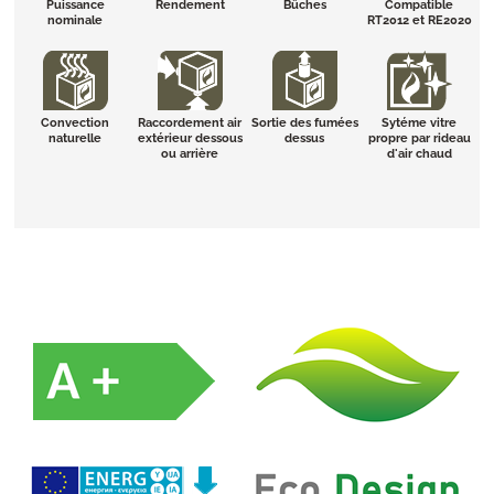
Puissance
Rendement
Bûches
Compatible
nominale
RT2012 et RE2020
Convection
Raccordement air
Sortie des fumées
Sytéme vitre
naturelle
extérieur dessous
dessus
propre par rideau
ou arrière
d'air chaud