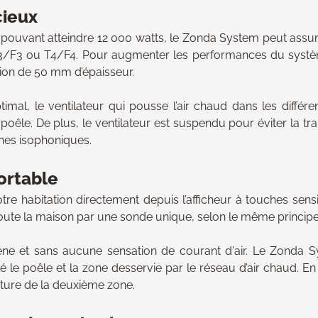
cieux
ouvant atteindre 12 000 watts, le Zonda System peut assure
T3/F3 ou T4/F4. Pour augmenter les performances du systè
tion de 50 mm d’épaisseur.
mal, le ventilateur qui pousse l’air chaud dans les différen
oêle. De plus, le ventilateur est suspendu pour éviter la tr
ines isophoniques.
ortable
tre habitation directement depuis l’afficheur à touches sensi
ute la maison par une sonde unique, selon le même principe 
ne et sans aucune sensation de courant d'air. Le Zonda S
lé le poêle et la zone desservie par le réseau d’air chaud. En 
ture de la deuxième zone.