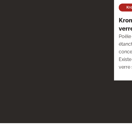
Kr
Kro
verr
Poêle 
étanch
concen
Exist
verre 