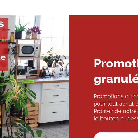
Promoti
granul
Promotions du 01
pour tout achat 
Profitez de notre
le bouton ci-des