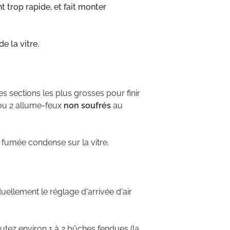
 trop rapide, et fait monter
e la vitre.
 sections les plus grosses pour finir
 ou 2 allume-feux
non soufrés
au
a fumée condense sur la vitre.
uellement le réglage d'arrivée d'air
utez environ 1 à 2 bûches fendues (la