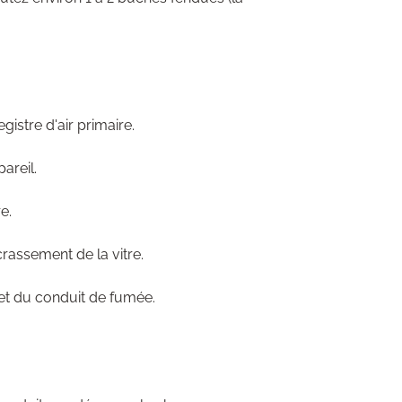
istre d'air primaire.
areil.
e.
crassement de la vitre.
 et du conduit de fumée.