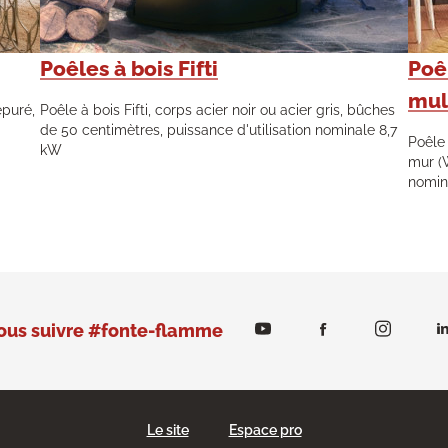
Poêles à bois Fifti
Poêl
mul
épuré,
Poêle à bois Fifti, corps acier noir ou acier gris, bûches
de 50 centimètres, puissance d'utilisation nominale 8,7
Poêle 
kW
mur (
nomin
ous suivre #fonte-flamme
Le site
Espace pro