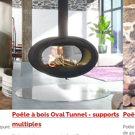
Poêle à bois Oval Tunnel - supports
Poêl
multiples
épuré,
Poêle 
de 50 