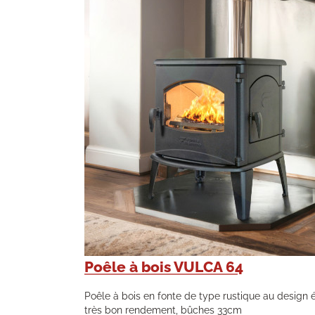
Poêle à bois VULCA 64
Poêle à bois en fonte de type rustique au design 
très bon rendement, bûches 33cm