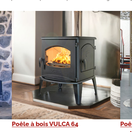
Poêle à bois VULCA 64
Poê