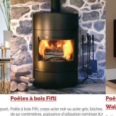
Poêles à bois Fifti
Poêl
Wal
épuré,
Poêle à bois Fifti, corps acier noir ou acier gris, bûches
de 50 centimètres, puissance d'utilisation nominale 8,7