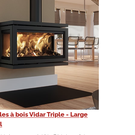
es à bois Vidar Triple - Large
l