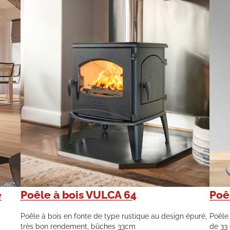
e
Poêle à bois VULCA 64
Poê
Poêle à bois en fonte de type rustique au design épuré,
Poêle 
très bon rendement, bûches 33cm
de 33