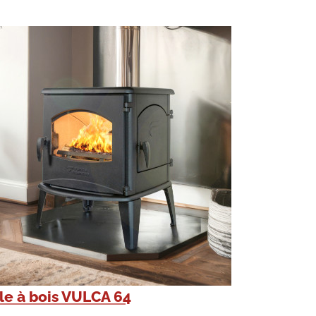
le à bois VULCA 64