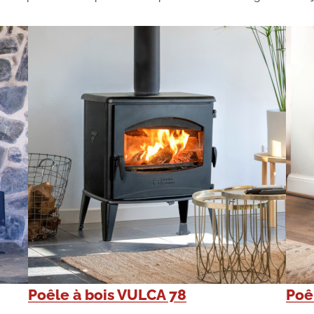
Poêle à bois VULCA 78
Poê