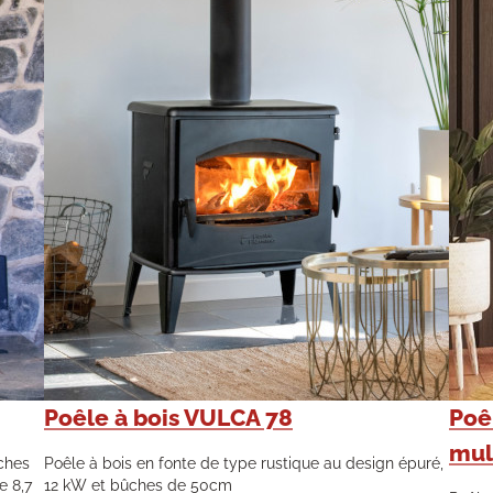
Poêle à bois VULCA 78
Poêl
mul
ûches
Poêle à bois en fonte de type rustique au design épuré,
e 8,7
12 kW et bûches de 50cm