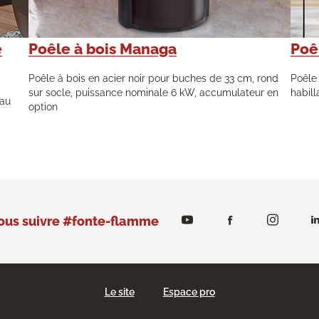
e
Poêle à bois Managa
Poê
Poêle à bois en acier noir pour buches de 33 cm, rond
Poêle
sur socle, puissance nominale 6 kW, accumulateur en
habill
 au
option
ous suivre #fonte-flamme
Le site
Espace pro